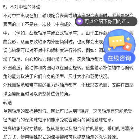
5，不对中性的补偿
不对中性出现在加工轴颈配合表面或轴承座配合表面时，尤其是配合
可以介绍下你们的产品么？
表面的加工不是在一次装卡中完成的。使用轴承座时也会产生不对
中，（例如：凸缘轴承座或立式轴承座）。由于工作载荷使轴发生弯
曲变形，从而导致轴承内外圈倾斜时，也同样会出现不对中。
调心轴承可以对不对中和倾斜度进行补偿，例如：调心球轴承、彭形
滚子轴承、向心和推力调心滚子轴承。这类轴承都具有一个凹型球面
外圈滚道，滚动体和内圈可以在里面旋转。这些轴承补偿轴中心偏转
角的能力取决于它们自身的类型、尺寸大小和载荷状况。
外球面轴承和带座圈的推力球轴承都有一个球形支承面：安装在凹型
球面座圈里时可以调整补偿偏转角。
转速
单列轴承的摩擦特别低，因此可以达到**转速。这类轴承有只能承受
径向载荷的深沟球轴承和能承受联合载荷的角接触球轴承。
提高轴承的尺寸精度、旋转精度以及配合部位的精度，采用的润滑冷
却方式，使用特殊形式的保持架都可以提高轴承的允许转速。