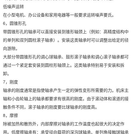
低噪声运转
在小型电机、办公设备和家用电器等一般要求运转噪声要氏。
6，圆锥形孔
带圆锥形孔的轴承可以直接安装到锥形轴颈上（例如：高精度结构中
的单列和双列圆柱滚子轴承）。安装这类轴承时可以调整出给定的径
向游隙。
大部分带圆锥形孔的调心球轴承、鼓形滚子轴承和调心滚子轴承都可
通过一个紧定套安装到圆柱形轴颈上。这类轴承特别易于安装和拆
卸。
7，刚度
轴承的刚度通常是指使轴承产生一定的弹性变形所需要的力。机床主
轴和小齿轮轴上的轴承都要求有很高的刚度。由于滚动体和滚道的接
触条件不同，滚子轴承的刚度要比球轴承的刚度高。
8，摩擦
除被加热和散热外，内部摩擦对轴承的工作温度也起很大的决定作
用。低摩擦轴承有：承受径向载荷的深沟球轴承、单列角接触球轴承