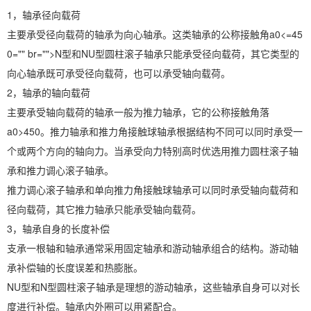
1，轴承径向载荷
主要承受径向载荷的轴承为向心轴承。这类轴承的公称接触角a0<=45
0="" br="">N型和NU型圆柱滚子轴承只能承受径向载荷，其它类型的
向心轴承既可承受径向载荷，也可以承受轴向载荷。
2，轴承的轴向载荷
主要承受轴向载荷的轴承一般为推力轴承，它的公称接触角落
a0>450。推力轴承和推力角接触球轴承根据结构不同可以同时承受一
个或两个方向的轴向力。当承受向力特别高时优选用推力圆柱滚子轴
承和推力调心滚子轴承。
推力调心滚子轴承和单向推力角接触球轴承可以同时承受轴向载荷和
径向载荷，其它推力轴承只能承受轴向载荷。
3，轴承自身的长度补偿
支承一根轴和轴承通常采用固定轴承和游动轴承组合的结构。游动轴
承补偿轴的长度误差和热膨胀。
NU型和N型圆柱滚子轴承是理想的游动轴承，这些轴承自身可以对长
度进行补偿。轴承内外圈可以用紧配合。