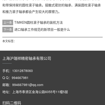
和带保持架的圆柱滚子轴承。接触式密封的轴承、满装圆柱滚子轴承
和推力滚子轴承都会产生较大的摩擦力。
TIMKEN圆柱滚子轴承的装机方法
上一条
进口轴承工作规范的新项目一般是什么
下一条
本文标签：
上海沪瑞祥精密轴承有限公司
手机：13012878060
Q Q：994667981
邮箱：994667981@qq.com
地址：上海市奉贤区金海公路6055号11幢5层
扫码二维码